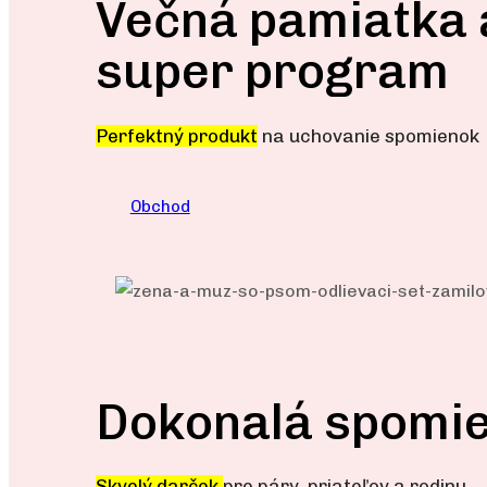
Večná pamiatka 
super program
Perfektný produkt
na uchovanie spomienok
Obchod
Dokonalá spomi
Skvelý darček
pre páry, priateľov a rodinu...