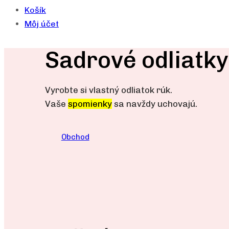
Košík
Môj účet
Sadrové odliatky
Vyrobte si vlastný odliatok rúk.
Vaše
spomienky
sa navždy uchovajú.
Obchod