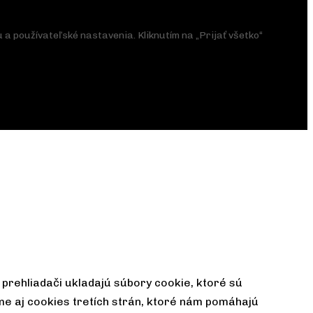
a používateľské nastavenia. Kliknutím na „Prijať všetko“
prehliadači ukladajú súbory cookie, ktoré sú
me aj cookies tretích strán, ktoré nám pomáhajú