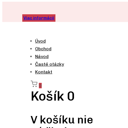
Skip
Skip
links
to
Viac informácií
content
Úvod
Obchod
Návod
Časté otázky
Kontakt
0
Košík
0
V košíku nie