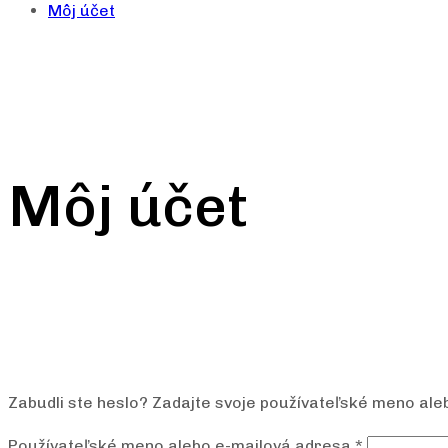
Môj účet
Môj účet
Zabudli ste heslo? Zadajte svoje používateľské meno al
Povinné
Používateľské meno alebo e-mailová adresa
*