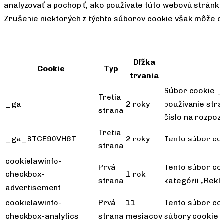
analyzovať a pochopiť, ako používate túto webovú stránku
Zrušenie niektorých z týchto súborov cookie však môže ov
Dľžka
Cookie
Typ
trvania
Súbor cookie _
Tretia
_ga
2 roky
používanie str
strana
číslo na rozpo
Tretia
_ga_8TCE90VH6T
2 roky
Tento súbor co
strana
cookielawinfo-
Prvá
Tento súbor c
checkbox-
1 rok
strana
kategórii „Rek
advertisement
cookielawinfo-
Prvá
11
Tento súbor co
checkbox-analytics
strana
mesiacov
súbory cookie v