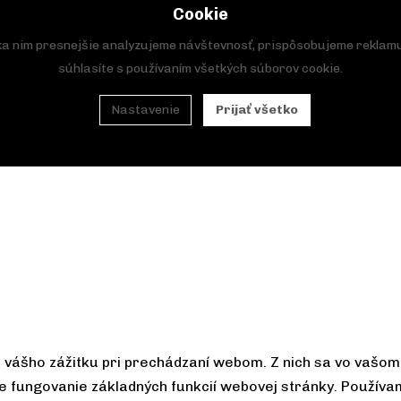
Cookie
aka nim presnejšie analyzujeme návštevnosť, prispôsobujeme reklamu 
súhlasíte s používaním všetkých súborov cookie.
Nastavenie
Prijať všetko
vášho zážitku pri prechádzaní webom. Z nich sa vo vašom 
e fungovanie základných funkcií webovej stránky. Používa