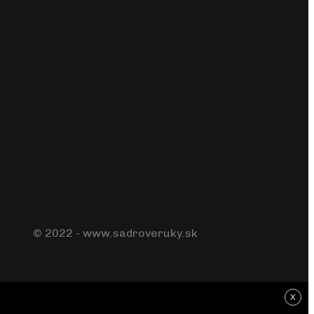
© 2022 - www.sadroveruky.sk
X